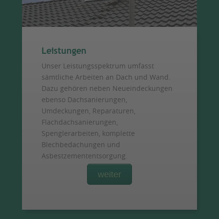
Leistungen
Unser Leistungsspektrum umfasst
sämtliche Arbeiten an Dach und Wand.
Dazu gehören neben Neueindeckungen
ebenso Dachsanierungen,
Umdeckungen, Reparaturen,
Flachdachsanierungen,
Spenglerarbeiten, komplette
Blechbedachungen und
Asbestzemententsorgung.
weiter