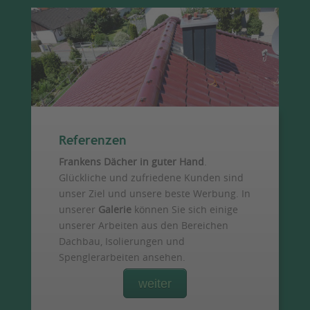
Referenzen
Frankens Dächer in guter Hand
.
Glückliche und zufriedene Kunden sind
unser Ziel und unsere beste Werbung. In
unserer
Galerie
können Sie sich einige
unserer Arbeiten aus den Bereichen
Dachbau, Isolierungen und
Spenglerarbeiten ansehen.
weiter