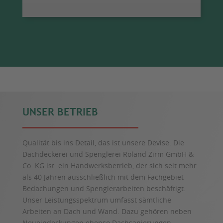
UNSER BETRIEB
Qualität bis ins Detail, das ist unsere Devise. Die
Dachdeckerei und Spenglerei Roland Zirm GmbH &
Co. KG ist ein Handwerksbetrieb, der sich seit mehr
als 40 Jahren ausschließlich mit dem Fachgebiet
Bedachungen und Spenglerarbeiten beschäftigt.
Unser Leistungsspektrum umfasst sämtliche
Arbeiten an Dach und Wand. Dazu gehören neben
Neueindeckungen ebenso Dachsanierungen,