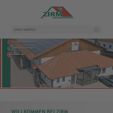
Seite wählen
Energetische Sanierung
Flachdachisolierungen
Umdeckungen
Spenglerarbeiten
WILLKOMMEN BEI ZIRM