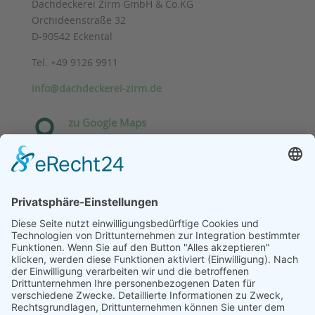
Dachdeckerei Zirm GmbH & Co.KG
Orchideenstraße 32
D-90542 Eckental
Tel. +49 9126 9911
info@dachdeckerei-zirm.de
zu Google Maps

Ja, ich habe die Datenschutzerklärung gelesen