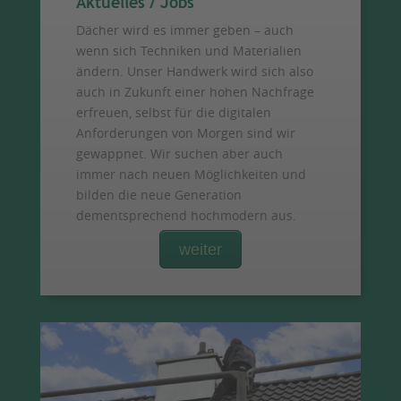
Aktuelles / Jobs
Dächer wird es immer geben – auch
wenn sich Techniken und Materialien
ändern. Unser Handwerk wird sich also
auch in Zukunft einer hohen Nachfrage
erfreuen, selbst für die digitalen
Anforderungen von Morgen sind wir
gewappnet. Wir suchen aber auch
immer nach neuen Möglichkeiten und
bilden die neue Generation
dementsprechend hochmodern aus.
weiter